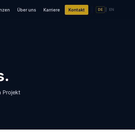
enzen
Über uns
Karriere
Kontakt
DE
|
EN
s.
 Projekt