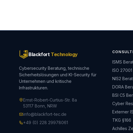
CONSULT
Blackfort
Technology
ISMS Bera
Cybersecurity Beratung, technische
ISO 27001
Sicherheitslösungen und KI-Security für
NIS2 Bera
Unternehmen und kritische
DORA Ber
Infrastrukturen.
BSI C5 Be
Ernst-Robert-Curtius-Str. 8a
Cyber Resi
53117 Bonn, NRW
Externer I
info@blackfort-tec.de
TKG §166
+49 (0) 228 29978061
Achilles Ze