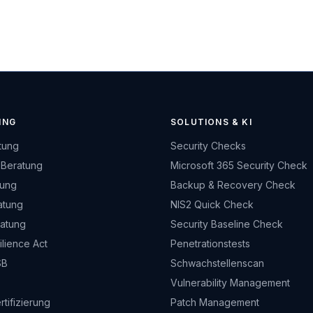
ING
SOLUTIONS & KI
tung
Security Checks
 Beratung
Microsoft 365 Security Check
tung
Backup & Recovery Check
atung
NIS2 Quick Check
ratung
Security Baseline Check
lience Act
Penetrationstests
SB
Schwachstellenscan
Vulnerability Management
rtifizierung
Patch Management