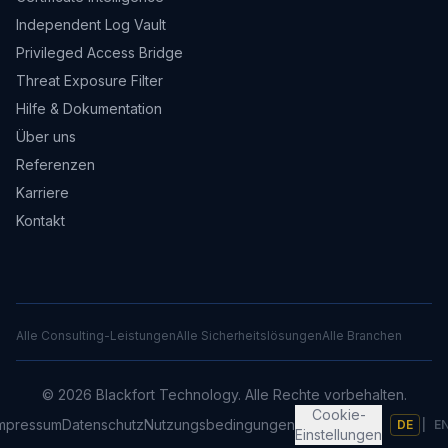
Independent Log Vault
Privileged Access Bridge
Threat Exposure Filter
Hilfe & Dokumentation
Über uns
Referenzen
Karriere
Kontakt
Alle Consulting-Leistungen
Alle Sicherheitslösungen
Alle Branchen
©
2026
Blackfort Technology.
Alle Rechte vorbehalten.
Cookie-
mpressum
Datenschutz
Nutzungsbedingungen
DE
|
E
Einstellungen