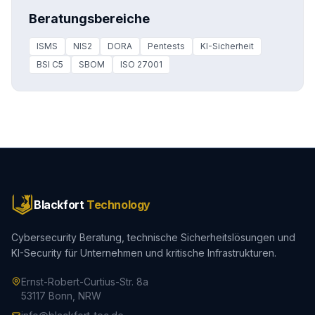
Beratungsbereiche
ISMS
NIS2
DORA
Pentests
KI-Sicherheit
BSI C5
SBOM
ISO 27001
Blackfort
Technology
Cybersecurity Beratung, technische Sicherheitslösungen und
KI-Security für Unternehmen und kritische Infrastrukturen.
Ernst-Robert-Curtius-Str. 8a
53117 Bonn, NRW