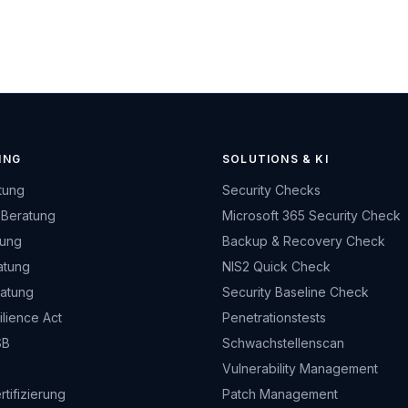
ING
SOLUTIONS & KI
tung
Security Checks
 Beratung
Microsoft 365 Security Check
tung
Backup & Recovery Check
atung
NIS2 Quick Check
ratung
Security Baseline Check
lience Act
Penetrationstests
SB
Schwachstellenscan
Vulnerability Management
rtifizierung
Patch Management