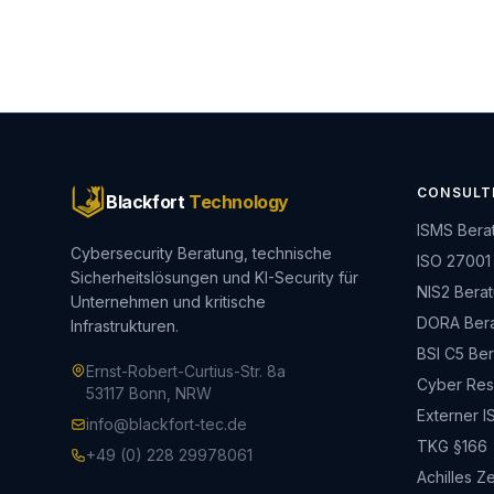
CONSULT
Blackfort
Technology
ISMS Bera
Cybersecurity Beratung, technische
ISO 27001
Sicherheitslösungen und KI-Security für
NIS2 Bera
Unternehmen und kritische
DORA Ber
Infrastrukturen.
BSI C5 Be
Ernst-Robert-Curtius-Str. 8a
Cyber Resi
53117 Bonn, NRW
Externer I
info@blackfort-tec.de
TKG §166
+49 (0) 228 29978061
Achilles Ze