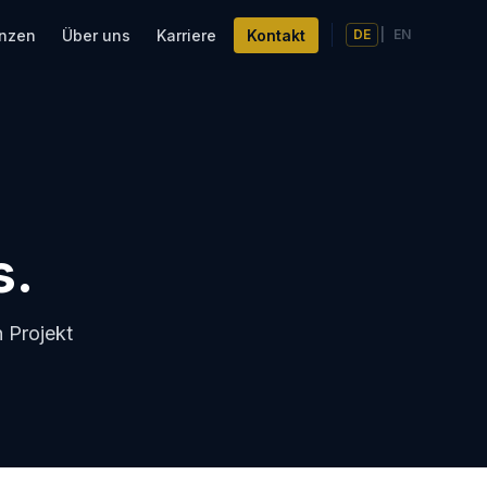
enzen
Über uns
Karriere
Kontakt
DE
|
EN
s.
 Projekt