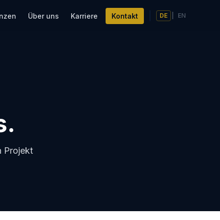
enzen
Über uns
Karriere
Kontakt
DE
|
EN
s.
 Projekt