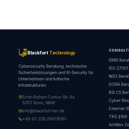
CONSULT
Blackfort
Technology
ISMS Bera
Cybersecurity Beratung, technische
ISO 27001
Sicherheitslösungen und KI-Security für
NIS2 Bera
Unternehmen und kritische
DORA Ber
Infrastrukturen.
BSI C5 Be
Ernst-Robert-Curtius-Str. 8a
Cyber Resi
53117 Bonn, NRW
Externer I
info@blackfort-tec.de
TKG §166
+49 (0) 228 29978061
Achilles Ze