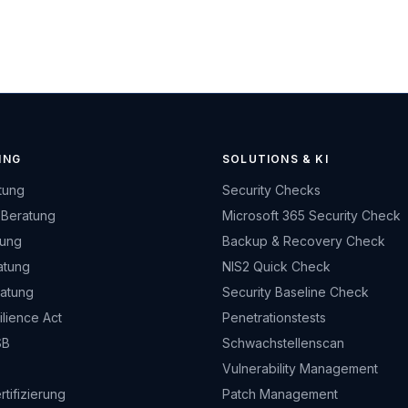
ING
SOLUTIONS & KI
tung
Security Checks
 Beratung
Microsoft 365 Security Check
tung
Backup & Recovery Check
atung
NIS2 Quick Check
ratung
Security Baseline Check
lience Act
Penetrationstests
SB
Schwachstellenscan
Vulnerability Management
rtifizierung
Patch Management