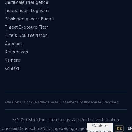
Certificate Intelligence
Independent Log Vault
Privileged Access Bridge
Threat Exposure Filter
Hilfe & Dokumentation
Über uns
Referenzen
Karriere
Kontakt
Alle Consulting-Leistungen
Alle Sicherheitslösungen
Alle Branchen
©
2026
Blackfort Technology.
Alle Rechte vorbehalten.
Cookie-
mpressum
Datenschutz
Nutzungsbedingungen
DE
|
E
Einstellungen