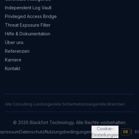
Independent Log Vault
Privileged Access Bridge
Threat Exposure Filter
Hilfe & Dokumentation
Über uns
Referenzen
Karriere
Kontakt
Alle Consulting-Leistungen
Alle Sicherheitslösungen
Alle Branchen
©
2026
Blackfort Technology.
Alle Rechte vorbehalten.
Cookie-
mpressum
Datenschutz
Nutzungsbedingungen
DE
|
E
Einstellungen