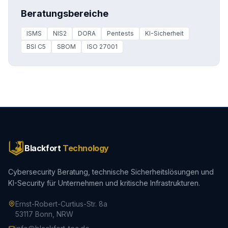
Beratungsbereiche
ISMS
NIS2
DORA
Pentests
KI-Sicherheit
BSI C5
SBOM
ISO 27001
Blackfort
Technology
Cybersecurity Beratung, technische Sicherheitslösungen und
KI-Security für Unternehmen und kritische Infrastrukturen.
Ernst-Robert-Curtius-Str. 8a
53117 Bonn, NRW