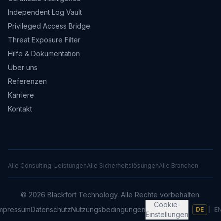
Independent Log Vault
Privileged Access Bridge
Threat Exposure Filter
Hilfe & Dokumentation
Über uns
Referenzen
Karriere
Kontakt
Alle Consulting-Leistungen
Alle Sicherheitslösungen
Alle Branchen
©
2026
Blackfort Technology.
Alle Rechte vorbehalten.
Cookie-
mpressum
Datenschutz
Nutzungsbedingungen
DE
|
E
Einstellungen