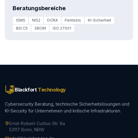
Beratungsbereiche
ISMS
NIS2
DORA
Pentests
KI-Sicherheit
BSI C5
SBOM
ISO 27001
Blackfort
Technology
Cybersecurity Beratung, technische Sicherheitslösungen und
KI-Security für Unternehmen und kritische Infrastrukturen.
Ernst-Robert-Curtius-Str. 8a
53117 Bonn, NRW